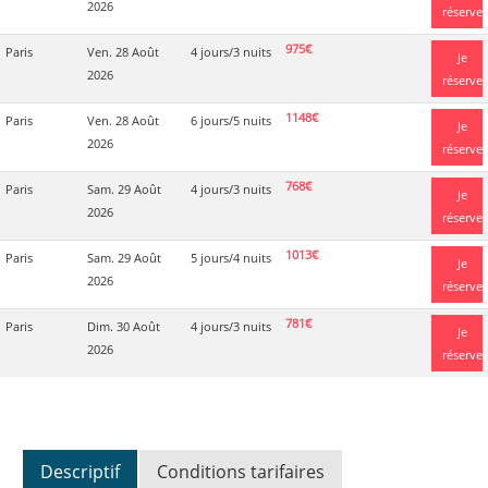
2026
réserve
975€
Paris
Ven. 28 Août
4 jours/3 nuits
Je
2026
réserve
1148€
Paris
Ven. 28 Août
6 jours/5 nuits
Je
2026
réserve
768€
Paris
Sam. 29 Août
4 jours/3 nuits
Je
2026
réserve
1013€
Paris
Sam. 29 Août
5 jours/4 nuits
Je
2026
réserve
781€
Paris
Dim. 30 Août
4 jours/3 nuits
Je
2026
réserve
Descriptif
Conditions tarifaires