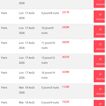
2026
réserve
2317€
Paris
Lun. 17 Août
9 jours/8 nuits
Je
2026
réserve
2428€
Paris
Lun. 17 Août
10 jours/9
Je
2026
nuits
réserve
2660€
Paris
Lun. 17 Août
11 jours/10
Je
2026
nuits
réserve
3037€
Paris
Lun. 17 Août
13 jours/12
Je
2026
nuits
réserve
3238€
Paris
Lun. 17 Août
16 jours/14
Je
2026
nuits
réserve
1129€
Paris
Mar. 18 Août
5 jours/3 nuits
Je
2026
réserve
1522€
Paris
Mar. 18 Août
5 jours/4 nuits
Je