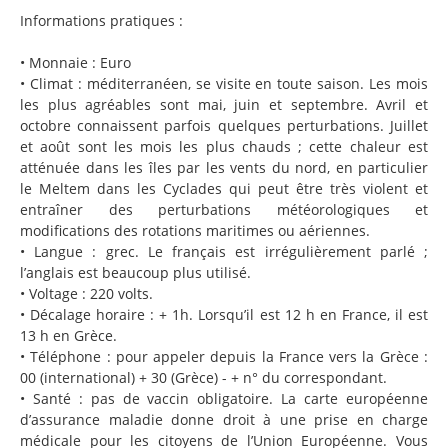
Informations pratiques :
• Monnaie : Euro
• Climat : méditerranéen, se visite en toute saison. Les mois
les plus agréables sont mai, juin et septembre. Avril et
octobre connaissent parfois quelques perturbations. Juillet
et août sont les mois les plus chauds ; cette chaleur est
atténuée dans les îles par les vents du nord, en particulier
le Meltem dans les Cyclades qui peut être très violent et
entraîner des perturbations météorologiques et
modifications des rotations maritimes ou aériennes.
• Langue : grec. Le français est irrégulièrement parlé ;
l’anglais est beaucoup plus utilisé.
• Voltage : 220 volts.
• Décalage horaire : + 1h. Lorsqu’il est 12 h en France, il est
13 h en Grèce.
• Téléphone : pour appeler depuis la France vers la Grèce :
00 (international) + 30 (Grèce) - + n° du correspondant.
• Santé : pas de vaccin obligatoire. La carte européenne
d’assurance maladie donne droit à une prise en charge
médicale pour les citoyens de l’Union Européenne. Vous