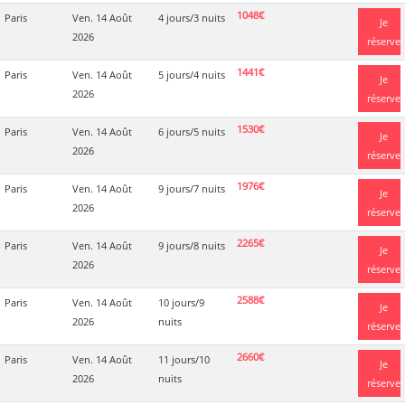
1048€
Paris
Ven. 14 Août
4 jours/3 nuits
Je
2026
réserve
1441€
Paris
Ven. 14 Août
5 jours/4 nuits
Je
2026
réserve
1530€
Paris
Ven. 14 Août
6 jours/5 nuits
Je
2026
réserve
1976€
Paris
Ven. 14 Août
9 jours/7 nuits
Je
2026
réserve
2265€
Paris
Ven. 14 Août
9 jours/8 nuits
Je
2026
réserve
2588€
Paris
Ven. 14 Août
10 jours/9
Je
2026
nuits
réserve
2660€
Paris
Ven. 14 Août
11 jours/10
Je
2026
nuits
réserve