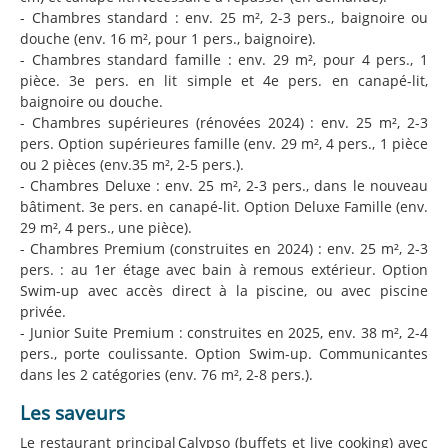
- Chambres standard : env. 25 m², 2-3 pers., baignoire ou
douche (env. 16 m², pour 1 pers., baignoire).
- Chambres standard famille : env. 29 m², pour 4 pers., 1
pièce. 3e pers. en lit simple et 4e pers. en canapé-lit,
baignoire ou douche.
- Chambres supérieures (rénovées 2024) : env. 25 m², 2-3
pers. Option supérieures famille (env. 29 m², 4 pers., 1 pièce
ou 2 pièces (env.35 m², 2-5 pers.).
- Chambres Deluxe : env. 25 m², 2-3 pers., dans le nouveau
bâtiment. 3e pers. en canapé-lit. Option Deluxe Famille (env.
29 m², 4 pers., une pièce).
- Chambres Premium (construites en 2024) : env. 25 m², 2-3
pers. : au 1er étage avec bain à remous extérieur. Option
Swim-up avec accès direct à la piscine, ou avec piscine
privée.
- Junior Suite Premium : construites en 2025, env. 38 m², 2-4
pers., porte coulissante. Option Swim-up. Communicantes
dans les 2 catégories (env. 76 m², 2-8 pers.).
Les saveurs
Le restaurant principal Calypso (buffets et live cooking) avec