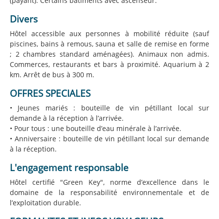
(payant). Certains bâtiments avec ascenseur.
Divers
Hôtel accessible aux personnes à mobilité réduite (sauf
piscines, bains à remous, sauna et salle de remise en forme
; 2 chambres standard aménagées). Animaux non admis.
Commerces, restaurants et bars à proximité. Aquarium à 2
km. Arrêt de bus à 300 m.
OFFRES SPECIALES
• Jeunes mariés : bouteille de vin pétillant local sur
demande à la réception à l’arrivée.
• Pour tous : une bouteille d’eau minérale à l’arrivée.
• Anniversaire : bouteille de vin pétillant local sur demande
à la réception.
L'engagement responsable
Hôtel certifié "Green Key", norme d’excellence dans le
domaine de la responsabilité environnementale et de
l’exploitation durable.