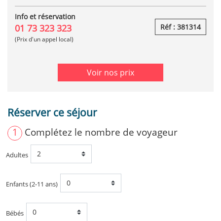
Info et réservation
01 73 323 323
Réf : 381314
(Prix d'un appel local)
Voir nos prix
Réserver ce séjour
1
Complétez le nombre de voyageur
Adultes
Enfants (2-11 ans)
Bébés