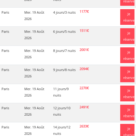
réserve
1177€
Paris
Mer. 19 Août
4 jours/3 nuits
Je
2026
réserve
1511€
Paris
Mer. 19 Août
6 jours/5 nuits
Je
2026
réserve
2001€
Paris
Mer. 19 Août
8 jours/7 nuits
Je
2026
réserve
2094€
Paris
Mer. 19 Août
9 jours/8 nuits
Je
2026
réserve
2270€
Paris
Mer. 19 Août
11 jours/9
Je
2026
nuits
réserve
2491€
Paris
Mer. 19 Août
12 jours/10
Je
2026
nuits
réserve
2633€
Paris
Mer. 19 Août
14 jours/12
Je
2026
nuits
réserve