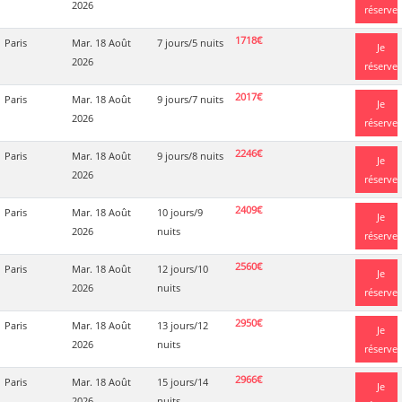
2026
réserve
1718€
Paris
Mar. 18 Août
7 jours/5 nuits
Je
2026
réserve
2017€
Paris
Mar. 18 Août
9 jours/7 nuits
Je
2026
réserve
2246€
Paris
Mar. 18 Août
9 jours/8 nuits
Je
2026
réserve
2409€
Paris
Mar. 18 Août
10 jours/9
Je
2026
nuits
réserve
2560€
Paris
Mar. 18 Août
12 jours/10
Je
2026
nuits
réserve
2950€
Paris
Mar. 18 Août
13 jours/12
Je
2026
nuits
réserve
2966€
Paris
Mar. 18 Août
15 jours/14
Je
2026
nuits