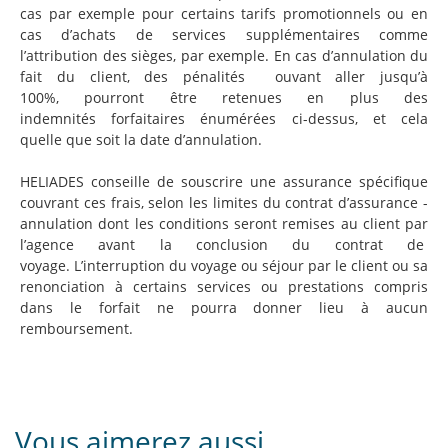
cas par exemple pour certains tarifs promotionnels ou en
cas d’achats de services supplémentaires comme
l’attribution des sièges, par exemple. En cas d’annulation du
fait du client, des pénalités ouvant aller jusqu’à
100%, pourront être retenues en plus des
indemnités forfaitaires énumérées ci-dessus, et cela
quelle que soit la date d’annulation.
HELIADES conseille de souscrire une assurance spécifique
couvrant ces frais, selon les limites du contrat d’assurance -
annulation dont les conditions seront remises au client par
l’agence avant la conclusion du contrat de
voyage. L’interruption du voyage ou séjour par le client ou sa
renonciation à certains services ou prestations compris
dans le forfait ne pourra donner lieu à aucun
remboursement.
Vous aimerez aussi