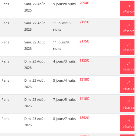
2094€
Paris
Sam. 22 Août
9 jours/8 nuits
Je
2026
réserve
2111€
Paris
Sam. 22 Août
11 jours/10
Je
2026
nuits
réserve
2175€
Paris
Sam. 22 Août
11 jours/9
Je
2026
nuits
réserve
1155€
Paris
Dim. 23 Août
4 jours/3 nuits
Je
2026
réserve
1318€
Paris
Dim. 23 Août
5 jours/4 nuits
Je
2026
réserve
1410€
Paris
Dim. 23 Août
7 jours/5 nuits
Je
2026
réserve
1852€
Paris
Dim. 23 Août
8 jours/7 nuits
Je
2026
réserve