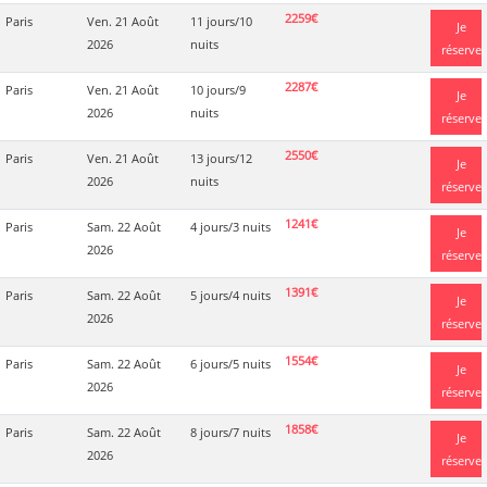
2259€
Paris
Ven. 21 Août
11 jours/10
Je
2026
nuits
réserve
2287€
Paris
Ven. 21 Août
10 jours/9
Je
2026
nuits
réserve
2550€
Paris
Ven. 21 Août
13 jours/12
Je
2026
nuits
réserve
1241€
Paris
Sam. 22 Août
4 jours/3 nuits
Je
2026
réserve
1391€
Paris
Sam. 22 Août
5 jours/4 nuits
Je
2026
réserve
1554€
Paris
Sam. 22 Août
6 jours/5 nuits
Je
2026
réserve
1858€
Paris
Sam. 22 Août
8 jours/7 nuits
Je
2026
réserve