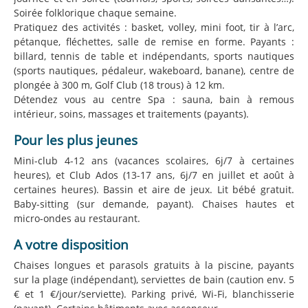
Soirée folklorique chaque semaine.
Pratiquez des activités : basket, volley, mini foot, tir à l’arc,
pétanque, fléchettes, salle de remise en forme. Payants :
billard, tennis de table et indépendants, sports nautiques
(sports nautiques, pédaleur, wakeboard, banane), centre de
plongée à 300 m, Golf Club (18 trous) à 12 km.
Détendez vous au centre Spa : sauna, bain à remous
intérieur, soins, massages et traitements (payants).
Pour les plus jeunes
Mini-club 4-12 ans (vacances scolaires, 6j/7 à certaines
heures), et Club Ados (13-17 ans, 6j/7 en juillet et août à
certaines heures). Bassin et aire de jeux. Lit bébé gratuit.
Baby-sitting (sur demande, payant). Chaises hautes et
micro-ondes au restaurant.
A votre disposition
Chaises longues et parasols gratuits à la piscine, payants
sur la plage (indépendant), serviettes de bain (caution env. 5
€ et 1 €/jour/serviette). Parking privé, Wi-Fi, blanchisserie