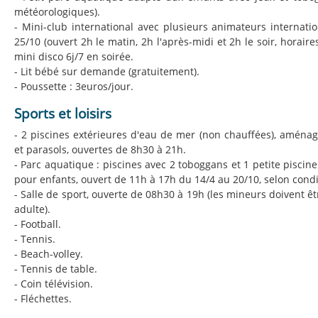
météorologiques).
- Mini-club international avec plusieurs animateurs internati
25/10 (ouvert 2h le matin, 2h l'après-midi et 2h le soir, horaire
mini disco 6j/7 en soirée.
- Lit bébé sur demande (gratuitement).
- Poussette : 3euros/jour.
Sports et loisirs
- 2 piscines extérieures d'eau de mer (non chauffées), aména
et parasols, ouvertes de 8h30 à 21h.
- Parc aquatique : piscines avec 2 toboggans et 1 petite piscin
pour enfants, ouvert de 11h à 17h du 14/4 au 20/10, selon cond
- Salle de sport, ouverte de 08h30 à 19h (les mineurs doivent 
adulte).
- Football.
- Tennis.
- Beach-volley.
- Tennis de table.
- Coin télévision.
- Fléchettes.