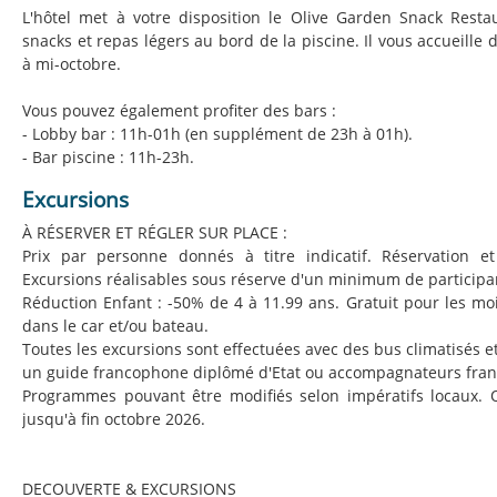
L'hôtel met à votre disposition le Olive Garden Snack Resta
snacks et repas légers au bord de la piscine. Il vous accueille 
à mi-octobre.
Vous pouvez également profiter des bars :
- Lobby bar : 11h-01h (en supplément de 23h à 01h).
- Bar piscine : 11h-23h.
Excursions
À RÉSERVER ET RÉGLER SUR PLACE :
Prix par personne donnés à titre indicatif. Réservation e
Excursions réalisables sous réserve d'un minimum de participa
Réduction Enfant : -50% de 4 à 11.99 ans. Gratuit pour les mo
dans le car et/ou bateau.
Toutes les excursions sont effectuées avec des bus climatisés et,
un guide francophone diplômé d'Etat ou accompagnateurs fra
Programmes pouvant être modifiés selon impératifs locaux. Of
jusqu'à fin octobre 2026.
DECOUVERTE & EXCURSIONS