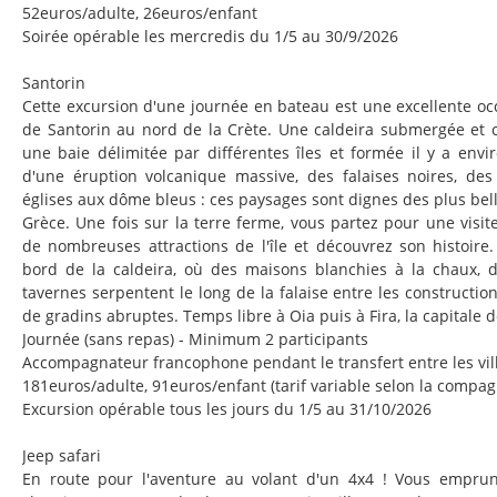
52euros/adulte, 26euros/enfant
Soirée opérable les mercredis du 1/5 au 30/9/2026
Santorin
Cette excursion d'une journée en bateau est une excellente occ
de Santorin au nord de la Crète. Une caldeira submergée et c
une baie délimitée par différentes îles et formée il y a env
d'une éruption volcanique massive, des falaises noires, des
églises aux dôme bleus : ces paysages sont dignes des plus bell
Grèce. Une fois sur la terre ferme, vous partez pour une visit
de nombreuses attractions de l'île et découvrez son histoire.
bord de la caldeira, où des maisons blanchies à la chaux, 
tavernes serpentent le long de la falaise entre les constructi
de gradins abruptes. Temps libre à Oia puis à Fira, la capitale de 
Journée (sans repas) - Minimum 2 participants
Accompagnateur francophone pendant le transfert entre les vil
181euros/adulte, 91euros/enfant (tarif variable selon la compa
Excursion opérable tous les jours du 1/5 au 31/10/2026
Jeep safari
En route pour l'aventure au volant d'un 4x4 ! Vous emprunt