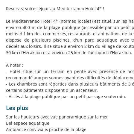
Réservez votre séjour au Mediterraneo Hotel 4* !
Le Mediterraneo Hotel 4* (normes locales) est situé sur les ha
environ 400 m de la plage publique (accessible par un petit p
moins d'1 km des commerces, restaurants et animations de la s
dispose de plusieurs piscines, d'un parc aquatique avec 
dédiés aux loisirs. Il se situe à environ 2 km du village de Kout
30 km d'Héraklion et à environ 25 km de l'aéroport d'Héraklion.
À noter :
- Hôtel situé sur un terrain en pente avec présence de no
recommandé aux personnes ayant des difficultés de déplaceme
- Les chambres sont réparties dans plusieurs bâtiments de 3
certains bâtiments disposent d'un ascenseur.
- Accès à la plage publique par un petit passage souterrain.
Les plus
Sur les hauteurs avec vue panoramique sur la mer
Bel espace aquatique
Ambiance conviviale, proche de la plage