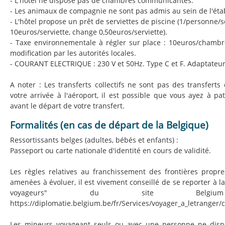
- L'hôtel ne dispose pas de chambres communicantes.
- Les animaux de compagnie ne sont pas admis au sein de l'éta
- L'hôtel propose un prêt de serviettes de piscine (1/personne/s
10euros/serviette, change 0,50euros/serviette).
- Taxe environnementale à régler sur place : 10euros/chambr
modification par les autorités locales.
- COURANT ELECTRIQUE : 230 V et 50Hz. Type C et F. Adaptateur
A noter : Les transferts collectifs ne sont pas des transferts 
votre arrivée à l'aéroport, il est possible que vous ayez à pa
avant le départ de votre transfert.
Formalités (en cas de départ de la Belgique)
Ressortissants belges (adultes, bébés et enfants) :
Passeport ou carte nationale d'identité en cours de validité.
Les règles relatives au franchissement des frontières propr
amenées à évoluer, il est vivement conseillé de se reporter à l
voyageurs" du site Belgium 
https://diplomatie.belgium.be/fr/Services/voyager_a_letranger/
Les mineurs voyageant seuls ou avec une personne ne dispo