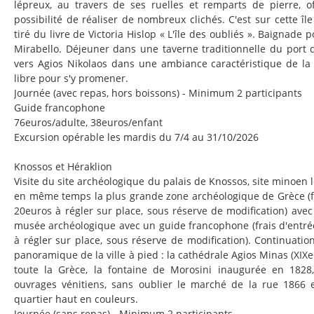
lépreux, au travers de ses ruelles et remparts de pierre, o
possibilité de réaliser de nombreux clichés. C'est sur cette île
tiré du livre de Victoria Hislop « L'île des oubliés ». Baignade 
Mirabello. Déjeuner dans une taverne traditionnelle du port 
vers Agios Nikolaos dans une ambiance caractéristique de la 
libre pour s'y promener.
Journée (avec repas, hors boissons) - Minimum 2 participants
Guide francophone
76euros/adulte, 38euros/enfant
Excursion opérable les mardis du 7/4 au 31/10/2026
Knossos et Héraklion
Visite du site archéologique du palais de Knossos, site minoen l
en même temps la plus grande zone archéologique de Grèce (fr
20euros à régler sur place, sous réserve de modification) avec p
musée archéologique avec un guide francophone (frais d'entr
à régler sur place, sous réserve de modification). Continuatio
panoramique de la ville à pied : la cathédrale Agios Minas (XIXe 
toute la Grèce, la fontaine de Morosini inaugurée en 182
ouvrages vénitiens, sans oublier le marché de la rue 1866 
quartier haut en couleurs.
Journée (sans repas) - Minimum 2 participants