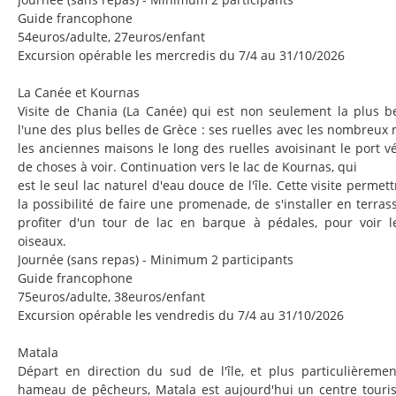
Guide francophone
54euros/adulte, 27euros/enfant
Excursion opérable les mercredis du 7/4 au 31/10/2026
La Canée et Kournas
Visite de Chania (La Canée) qui est non seulement la plus be
l'une des plus belles de Grèce : ses ruelles avec les nombreux 
les anciennes maisons le long des ruelles avoisinant le port vé
de choses à voir. Continuation vers le lac de Kournas, qui
est le seul lac naturel d'eau douce de l'île. Cette visite permet
la possibilité de faire une promenade, de s'installer en terra
profiter d'un tour de lac en barque à pédales, pour voir le
oiseaux.
Journée (sans repas) - Minimum 2 participants
Guide francophone
75euros/adulte, 38euros/enfant
Excursion opérable les vendredis du 7/4 au 31/10/2026
Matala
Départ en direction du sud de l'île, et plus particulièremen
hameau de pêcheurs, Matala est aujourd'hui un centre touris