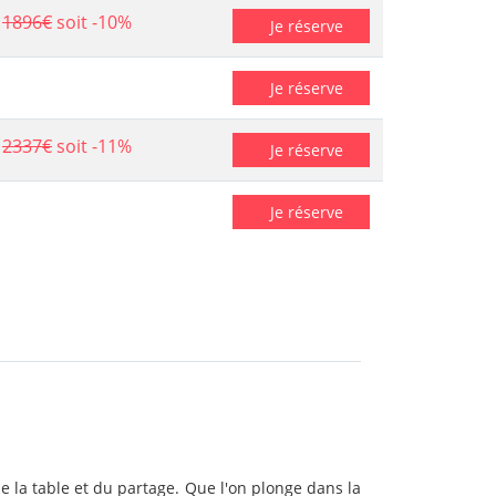
1896€
soit -10%
Je réserve
Je réserve
2337€
soit -11%
Je réserve
Je réserve
 de la table et du partage. Que l'on plonge dans la