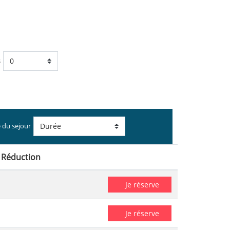
s
 du sejour
Réduction
Je réserve
Je réserve