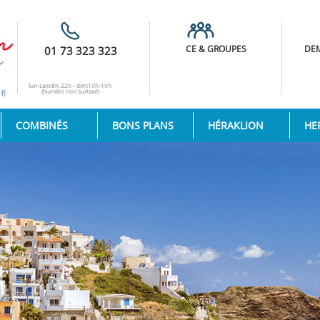
CE & GROUPES
DEM
01 73 323 323
lun-sam:8h-22h - dim:10h-19h
(Numéro non surtaxé)
COMBINÉS
BONS PLANS
HÉRAKLION
HE