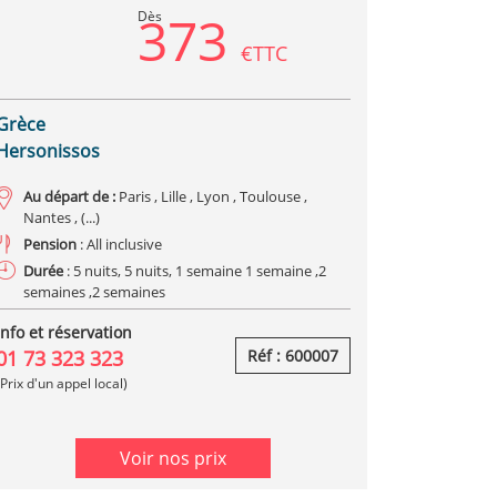
373
Dès
€TTC
Grèce
Hersonissos
Au départ de :
Paris , Lille , Lyon , Toulouse ,
Nantes , (...)
Pension
: All inclusive
Durée
: 5 nuits, 5 nuits, 1 semaine 1 semaine ,2
semaines ,2 semaines
Info et réservation
01 73 323 323
Réf : 600007
(Prix d'un appel local)
Voir nos prix